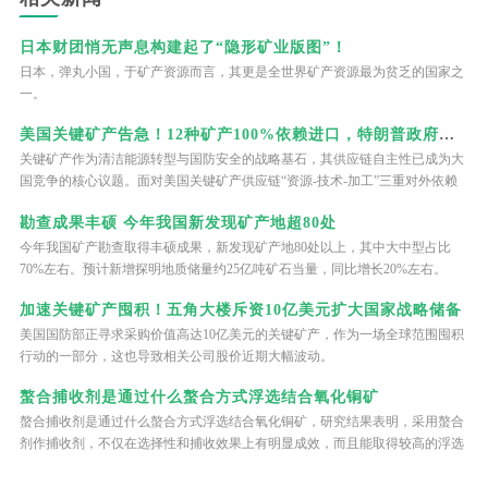
日本财团悄无声息构建起了“隐形矿业版图”！
日本，弹丸小国，于矿产资源而言，其更是全世界矿产资源最为贫乏的国家之
一。
美国关键矿产告急！12种矿产100%依赖进口，特朗普政府亲自下场当“股东”
关键矿产作为清洁能源转型与国防安全的战略基石，其供应链自主性已成为大
国竞争的核心议题。面对美国关键矿产供应链“资源-技术-加工”三重对外依赖
困境，特朗普政府将关键矿产安全提升至国家战略核心层面，将股权投资作为
勘查成果丰硕 今年我国新发现矿产地超80处
核心干预工具，试图通过直接入股矿业企业、联动政策工具、构建产业生态三
个维度突破产业瓶颈，实现资源控制与产业回流的双重目标。这种“资本+政
今年我国矿产勘查取得丰硕成果，新发现矿产地80处以上，其中大中型占比
策”的双重干预模式，既不同于纯粹的市场调节，也区别于直接的行政令，成
70%左右。预计新增探明地质储量约25亿吨矿石当量，同比增长20%左右。
为美国重构关键矿产供应链的标志性举措。
加速关键矿产囤积！五角大楼斥资10亿美元扩大国家战略储备
美国国防部正寻求采购价值高达10亿美元的关键矿产，作为一场全球范围囤积
行动的一部分，这也导致相关公司股价近期大幅波动。
螯合捕收剂是通过什么螯合方式浮选结合氧化铜矿
螯合捕收剂是通过什么螯合方式浮选结合氧化铜矿，研究结果表明，采用螯合
剂作捕收剂，不仅在选择性和捕收效果上有明显成效，而且能取得较高的浮选
指标，也有助于降低药剂消耗，可以用于处理难选的结合氧化铜矿石。