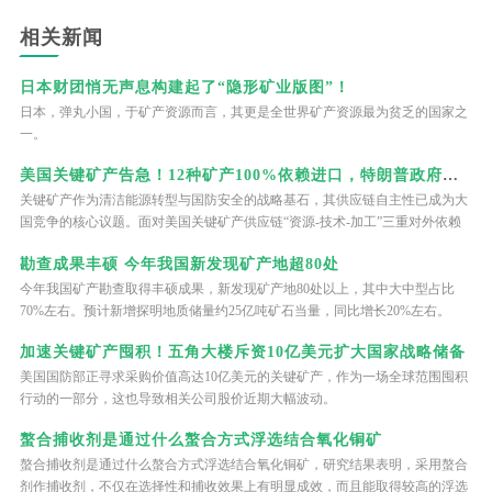
相关新闻
日本财团悄无声息构建起了“隐形矿业版图”！
日本，弹丸小国，于矿产资源而言，其更是全世界矿产资源最为贫乏的国家之
一。
美国关键矿产告急！12种矿产100%依赖进口，特朗普政府亲自下场当“股东”
关键矿产作为清洁能源转型与国防安全的战略基石，其供应链自主性已成为大
国竞争的核心议题。面对美国关键矿产供应链“资源-技术-加工”三重对外依赖
困境，特朗普政府将关键矿产安全提升至国家战略核心层面，将股权投资作为
勘查成果丰硕 今年我国新发现矿产地超80处
核心干预工具，试图通过直接入股矿业企业、联动政策工具、构建产业生态三
个维度突破产业瓶颈，实现资源控制与产业回流的双重目标。这种“资本+政
今年我国矿产勘查取得丰硕成果，新发现矿产地80处以上，其中大中型占比
策”的双重干预模式，既不同于纯粹的市场调节，也区别于直接的行政令，成
70%左右。预计新增探明地质储量约25亿吨矿石当量，同比增长20%左右。
为美国重构关键矿产供应链的标志性举措。
加速关键矿产囤积！五角大楼斥资10亿美元扩大国家战略储备
美国国防部正寻求采购价值高达10亿美元的关键矿产，作为一场全球范围囤积
行动的一部分，这也导致相关公司股价近期大幅波动。
螯合捕收剂是通过什么螯合方式浮选结合氧化铜矿
螯合捕收剂是通过什么螯合方式浮选结合氧化铜矿，研究结果表明，采用螯合
剂作捕收剂，不仅在选择性和捕收效果上有明显成效，而且能取得较高的浮选