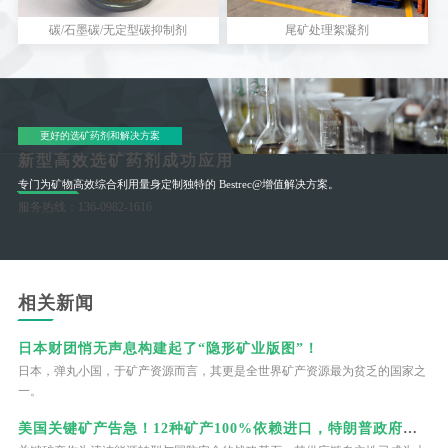
碳/石墨碳/无定型碳抑制剂
尾矿处理絮凝剂
更好的选矿药剂和解决方案
新型高效选矿药剂成功应用
专门为矿物高效综合利用量身定制独特的 Bestrec@增值解决方案。
服务热线：136-0982-1616
相关新闻
日本财团悄无声息构建起了“隐形矿业版图”！
日本，弹丸小国，于矿产资源而言，其更是全世界矿产资源最为贫乏的国家之
一。
美国关键矿产告急！12种矿产100%依赖进口，特朗普政府亲自下场当“股东”