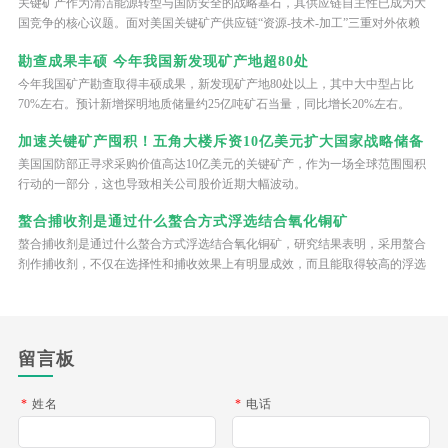
关键矿产作为清洁能源转型与国防安全的战略基石，其供应链自主性已成为大
国竞争的核心议题。面对美国关键矿产供应链“资源-技术-加工”三重对外依赖
困境，特朗普政府将关键矿产安全提升至国家战略核心层面，将股权投资作为
勘查成果丰硕 今年我国新发现矿产地超80处
核心干预工具，试图通过直接入股矿业企业、联动政策工具、构建产业生态三
个维度突破产业瓶颈，实现资源控制与产业回流的双重目标。这种“资本+政
今年我国矿产勘查取得丰硕成果，新发现矿产地80处以上，其中大中型占比
策”的双重干预模式，既不同于纯粹的市场调节，也区别于直接的行政令，成
70%左右。预计新增探明地质储量约25亿吨矿石当量，同比增长20%左右。
为美国重构关键矿产供应链的标志性举措。
加速关键矿产囤积！五角大楼斥资10亿美元扩大国家战略储备
美国国防部正寻求采购价值高达10亿美元的关键矿产，作为一场全球范围囤积
行动的一部分，这也导致相关公司股价近期大幅波动。
螯合捕收剂是通过什么螯合方式浮选结合氧化铜矿
螯合捕收剂是通过什么螯合方式浮选结合氧化铜矿，研究结果表明，采用螯合
剂作捕收剂，不仅在选择性和捕收效果上有明显成效，而且能取得较高的浮选
指标，也有助于降低药剂消耗，可以用于处理难选的结合氧化铜矿石。
留言板
*
姓名
*
电话