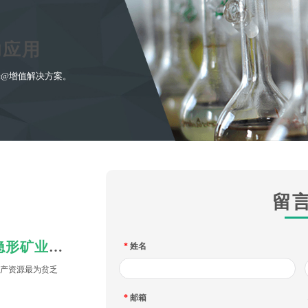
功应用
ec@增值解决方案。
留
日本财团悄无声息构建起了“隐形矿业版图”！
*
姓名
产资源最为贫乏
*
邮箱