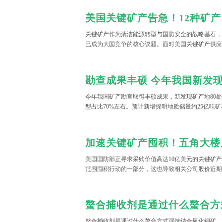
关键矿产作为清洁能源转型与国防安全的战略基石，
已成为大国竞争的核心议题。面对美国关键矿产供应链
工”三重对外依赖困境，特朗普政府将关键矿产安全
心层面，将股权投资作为核心干预工具，试图通过直
业、联动政策工具、构建产业生态三个维度突破产业
控制与产业回流的双重目标。这种“资本+政策”的双
同于纯粹的市场调节，也区别于直接的行政令，成为
今年我国矿产勘查取得丰硕成果，新发现矿产地80
产供应链的标志性举措。
型占比70%左右。预计新增探明地质储量约25亿吨
20%左右。
美国国防部正寻求采购价值高达10亿美元的关键矿
范围囤积行动的一部分，这也导致相关公司股价近期
螯合捕收剂是通过什么螯合方式浮选结合氧化铜矿，