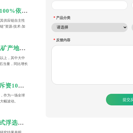
美国关键矿产告急！12种矿产100%依赖进口，特朗普政府亲自下场当“股东”
*
产品分类
其供应链自主性
“资源-技术-加
提升至国家战略核
接入股矿业企
*
反馈内容
瓶颈，实现资源
勘查成果丰硕 今年我国新发现矿产地超80处
重干预模式，既不
美国重构关键矿
处以上，其中大中
矿石当量，同比增长
加速关键矿产囤积！五角大楼斥资10亿美元扩大国家战略储备
产，作为一场全球
提交
大幅波动。
螯合捕收剂是通过什么螯合方式浮选结合氧化铜矿
研究结果表明，