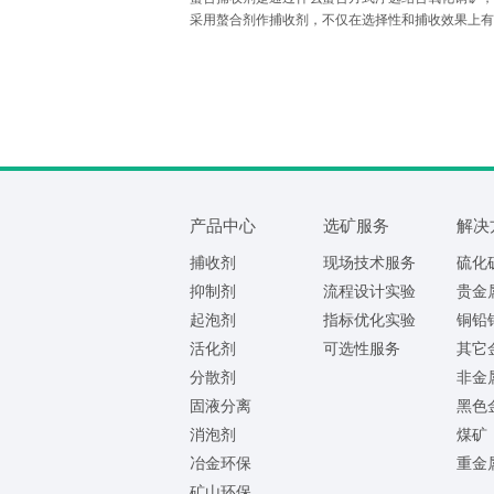
采用螯合剂作捕收剂，不仅在选择性和捕收效果上有
能取得较高的浮选指标，也有助于降低药剂消耗，可
的结合氧化铜矿石。
产品中心
选矿服务
解决
捕收剂
现场技术服务
硫化
抑制剂
流程设计实验
贵金
起泡剂
指标优化实验
铜铅
活化剂
可选性服务
其它
分散剂
非金
固液分离
黑色
消泡剂
煤矿
冶金环保
重金
矿山环保