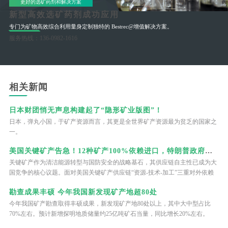
更好的选矿药剂和解决方案
新型高效选矿药剂成功应用
专门为矿物高效综合利用量身定制独特的 Bestrec@增值解决方案。
服务热线：136-0982-1616
相关新闻
日本财团悄无声息构建起了“隐形矿业版图”！
日本，弹丸小国，于矿产资源而言，其更是全世界矿产资源最为贫乏的国家之
一。
美国关键矿产告急！12种矿产100%依赖进口，特朗普政府亲自下场当“股东”
关键矿产作为清洁能源转型与国防安全的战略基石，其供应链自主性已成为大
国竞争的核心议题。面对美国关键矿产供应链“资源-技术-加工”三重对外依赖
困境，特朗普政府将关键矿产安全提升至国家战略核心层面，将股权投资作为
勘查成果丰硕 今年我国新发现矿产地超80处
核心干预工具，试图通过直接入股矿业企业、联动政策工具、构建产业生态三
个维度突破产业瓶颈，实现资源控制与产业回流的双重目标。这种“资本+政
今年我国矿产勘查取得丰硕成果，新发现矿产地80处以上，其中大中型占比
策”的双重干预模式，既不同于纯粹的市场调节，也区别于直接的行政令，成
70%左右。预计新增探明地质储量约25亿吨矿石当量，同比增长20%左右。
为美国重构关键矿产供应链的标志性举措。