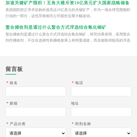
加速关键矿产囤积！五角大楼斥资10亿美元扩大国家战略储备
美国国防部正寻求采购价值高达10亿美元的关键矿产，作为一场全球范围囤积
行动的一部分，这也导致相关公司股价近期大幅波动。
螯合捕收剂是通过什么螯合方式浮选结合氧化铜矿
螯合捕收剂是通过什么螯合方式浮选结合氧化铜矿，研究结果表明，采用螯合
剂作捕收剂，不仅在选择性和捕收效果上有明显成效，而且能取得较高的浮选
指标，也有助于降低药剂消耗，可以用于处理难选的结合氧化铜矿石。
留言板
*
姓名
*
电话
*
邮箱
地址
*
产品分类
*
药剂名称